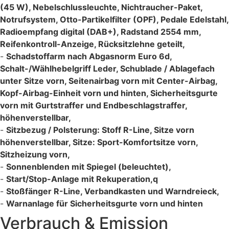
(45 W), Nebelschlussleuchte, Nichtraucher-Paket,
Notrufsystem, Otto-Partikelfilter (OPF), Pedale Edelstahl,
Radioempfang digital (DAB+), Radstand 2554 mm,
Reifenkontroll-Anzeige, Rücksitzlehne geteilt,
-
Schadstoffarm nach Abgasnorm Euro 6d,
Schalt-/Wählhebelgriff Leder, Schublade / Ablagefach
unter Sitze vorn, Seitenairbag vorn mit Center-Airbag,
Kopf-Airbag-Einheit vorn und hinten, Sicherheitsgurte
vorn mit Gurtstraffer und Endbeschlagstraffer,
höhenverstellbar,
-
Sitzbezug / Polsterung: Stoff R-Line, Sitze vorn
höhenverstellbar, Sitze: Sport-Komfortsitze vorn,
Sitzheizung vorn,
-
Sonnenblenden mit Spiegel (beleuchtet),
-
Start/Stop-Anlage mit Rekuperation,q
-
Stoßfänger R-Line, Verbandkasten und Warndreieck,
-
Warnanlage für Sicherheitsgurte vorn und hinten
Verbrauch & Emission