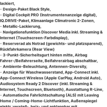
lackiert,
-
Design-Paket Black Style,
-
Digital Cockpit PRO (Instrumentenanzeige digital),
IQ.DRIVE-Paket, Klimaanlage Climatronic 2-Zonen,
-
Metallic-Lackierung,
-
Navigationsfunktion Discover Media inkl. Streaming &
Internet (Touchscreen-Farbdisplay),
-
Reserverad als Notrad (gewichts- und platzsparend),
Rückfahrkamera (Rear View)
-
3-Punkt-Sicherheitsgurt hinten mitte, Airbag
Fahrer-/Beifahrerseite, Beifahrerairbag abschaltbar,
-
Ambiente-Beleuchtung, Antennen-Diversity,
-
Anzeige für Waschwasserstand, App-Connect inkl.
App-Connect Wireless (Apple CarPlay, Android Auto),
Audiosystem Ready 2 Discover (inkl. Streaming &
Internet, Touchscreen, Bluetooth), Ausstattung R-Line,
-
Automatische Fahrlichtschaltung (ALS) mit Leaving
Home / Coming-Home-Lichtfunktion, Außenspiegel
elektr. verstell-, heiz- und anklappbar mit