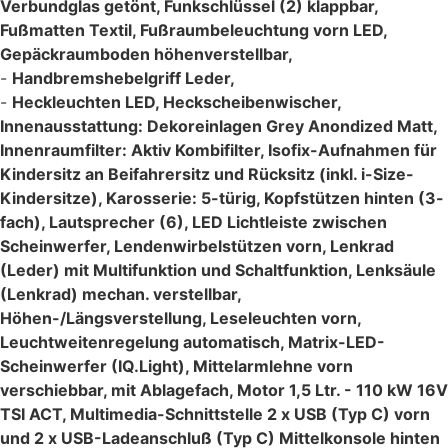
Verbundglas getönt, Funkschlüssel (2) klappbar,
Fußmatten Textil, Fußraumbeleuchtung vorn LED,
Gepäckraumboden höhenverstellbar,
-
Handbremshebelgriff Leder,
-
Heckleuchten LED, Heckscheibenwischer,
Innenausstattung: Dekoreinlagen Grey Anondized Matt,
Innenraumfilter: Aktiv Kombifilter, Isofix-Aufnahmen für
Kindersitz an Beifahrersitz und Rücksitz (inkl. i-Size-
Kindersitze), Karosserie: 5-türig, Kopfstützen hinten (3-
fach), Lautsprecher (6), LED Lichtleiste zwischen
Scheinwerfer, Lendenwirbelstützen vorn, Lenkrad
(Leder) mit Multifunktion und Schaltfunktion, Lenksäule
(Lenkrad) mechan. verstellbar,
Höhen-/Längsverstellung, Leseleuchten vorn,
Leuchtweitenregelung automatisch, Matrix-LED-
Scheinwerfer (IQ.Light), Mittelarmlehne vorn
verschiebbar, mit Ablagefach, Motor 1,5 Ltr. - 110 kW 16V
TSI ACT, Multimedia-Schnittstelle 2 x USB (Typ C) vorn
und 2 x USB-Ladeanschluß (Typ C) Mittelkonsole hinten