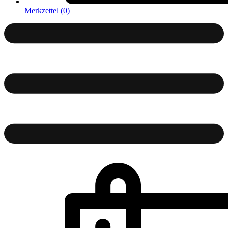
Merkzettel (
0
)